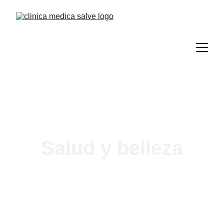
Salud y belleza
Cuidamos tu salud y 
realzamos tu belleza 
con tratamientos 